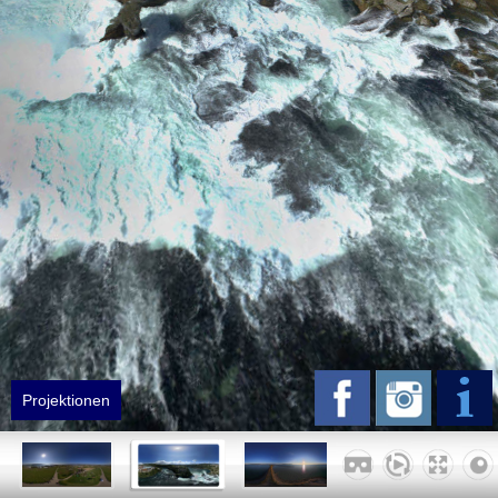
Yachtclub
Laiz Ortsmitte
Laiz
Schloss Sigmaringen
Sigmaringen
Projektionen