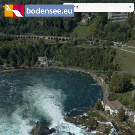
Rheinfall
▼
Rheinmündung
Romanshorn
Ruine Hohentwiel
Schloss Salem
Seebrücke
Singen Gewerbegebiet
St. Gallen
St. Johann
Säntis
Stockach
Südkurier
Testturm OST
Testturm Rottweil
Unteruhldingen
VOBAKN
Vaduz